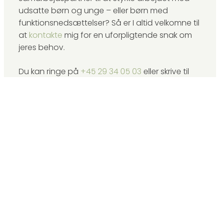
udsatte børn og unge – eller børn med
funktionsnedsættelser? Så er I altid velkomne til
at
kontakte
mig for en uforpligtende snak om
jeres behov.
Du kan ringe på
+45 29 34 05 03
eller skrive til
specialraad@proton.me
. Jeg ser frem til at
hjælpe jer med professionel specialrådgivning
på det specialiserede børneområde.
+45 29 34 05
specialraad@proton.me
03