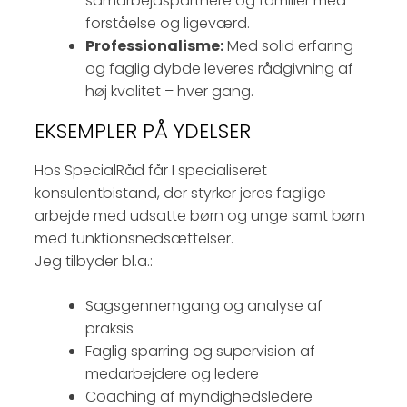
samarbejdspartnere og familier med
forståelse og ligeværd.
Professionalisme:
Med solid erfaring
og faglig dybde leveres rådgivning af
høj kvalitet – hver gang.
EKSEMPLER PÅ YDELSER
Hos SpecialRåd får I specialiseret
konsulentbistand, der styrker jeres faglige
arbejde med udsatte børn og unge samt børn
med funktionsnedsættelser.
Jeg tilbyder bl.a.:
Sagsgennemgang og analyse af
praksis
Faglig sparring og supervision af
medarbejdere og ledere
Coaching af myndighedsledere