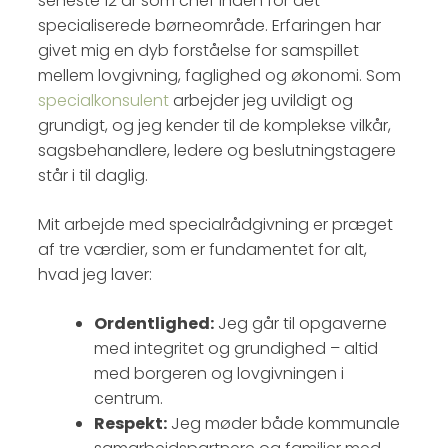
seneste 12 år som chef inden for det
specialiserede børneområde. Erfaringen har
givet mig en dyb forståelse for samspillet
mellem lovgivning, faglighed og økonomi. Som
specialkonsulent
arbejder jeg uvildigt og
grundigt, og jeg kender til de komplekse vilkår,
sagsbehandlere, ledere og beslutningstagere
står i til daglig.
Mit arbejde med specialrådgivning er præget
af tre værdier, som er fundamentet for alt,
hvad jeg laver:
Ordentlighed:
Jeg går til opgaverne
med integritet og grundighed – altid
med borgeren og lovgivningen i
centrum.
Respekt:
Jeg møder både kommunale