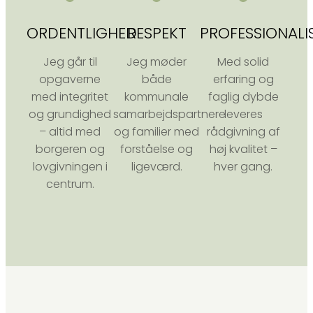
ORDENTLIGHED
RESPEKT
PROFESSIONALI
Jeg går til
Jeg møder
Med solid
opgaverne
både
erfaring og
med integritet
kommunale
faglig dybde
og grundighed
samarbejdspartnere
leveres
– altid med
og familier med
rådgivning af
borgeren og
forståelse og
høj kvalitet –
lovgivningen i
ligeværd.
hver gang.
centrum.